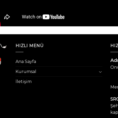
HIZLI MENÜ
HIZ
Adr
Ana Sayfa
Onu
Kurumsal
İletişim
Mer
SRC
Şeh
kap