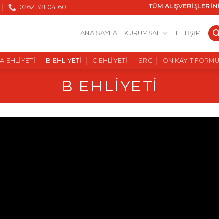
TÜM ALIŞVERIŞLERINIZ
0262 321 04 60
ANA SAYFA
KURUMSAL
İLETIŞIM
A EHLIYETI
B EHLIYETI
C EHLIYETI
SRC
ÖN KAYIT FORMU
B EHLIYETI