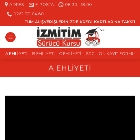
Skip
ADRES
E-POSTA
08:30 - 18:00
to
0262 321 04 60
content
TÜM ALIŞVERIŞLERINIZDE KREDI KARTLARINA TAKSIT İM
A EHLIYETI
B EHLIYETI
C EHLIYETI
SRC
ÖN KAYIT FORMU
A EHLIYETI